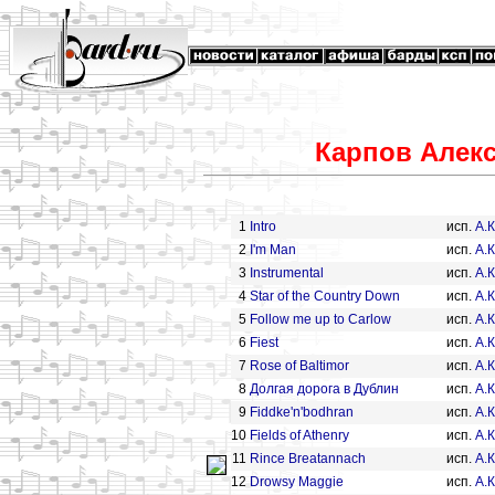
Карпов Алекс
1
Intro
исп.
А.
2
I'm Man
исп.
А.
3
Instrumental
исп.
А.
4
Star of the Country Down
исп.
А.
5
Follow me up to Carlow
исп.
А.
6
Fiest
исп.
А.
7
Rose of Baltimor
исп.
А.
8
Долгая дорога в Дублин
исп.
А.
9
Fiddke'n'bodhran
исп.
А.
10
Fields of Athenry
исп.
А.
11
Rince Breatannach
исп.
А.
12
Drowsy Maggie
исп.
А.