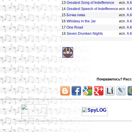
13
Greatest Song of Indefference
исп.
А.
14
Greatest Speech of Indefference
исп.
А.
15
Бочка пива
исп.
А.
16
Whiskey in the Jar
исп.
А.
17
One Road
исп.
А.
18
Seven Drunken Nights
исп.
А.
Понравилось? Расск