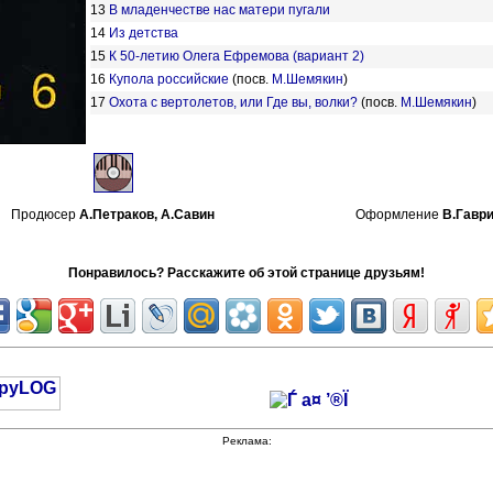
13
В младенчестве нас матери пугали
14
Из детства
15
К 50-летию Олега Ефремова (вариант 2)
16
Купола российские
(посв.
М.Шемякин
)
17
Охота с вертолетов, или Где вы, волки?
(посв.
М.Шемякин
)
Продюсер
А.Петраков,
А.Савин
Оформление
В.Гавр
Понравилось? Расскажите об этой странице друзьям!
Реклама: