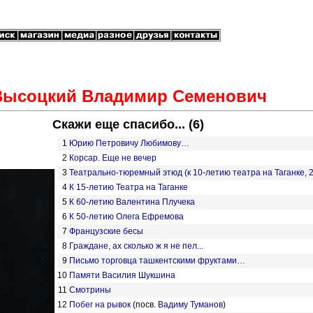
Высоцкий Владимир Семенович
Скажи еще спасибо... (6)
1
Юрию Петровичу Любимову…
2
Корсар. Еще не вечер
3
Театрально-тюремный этюд (к 10-летию театра на Таганке, 2
4
К 15-летию Театра на Таганке
5
К 60-летию Валентина Плучека
6
К 50-летию Олега Ефремова
7
Французские бесы
8
Граждане, ах сколько ж я не пел...
9
Письмо торговца ташкентскими фруктами…
10
Памяти Василия Шукшина
11
Смотрины
12
Побег на рывок
(посв.
Вадиму Туманов
)