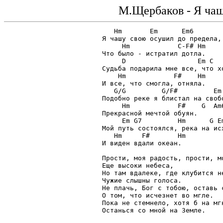
М.Щербаков - Я чаш
   Hm       Em      Em6

Я чашу свою осушил до предела,

     Hm            C-F# Hm

Что было - истратил дотла.

     D                  Em C

Судьба подарила мне все, что хо
    Hm            F#    Hm

И все, что смогла, отняла.

   G/G         G/F#         Em 
Подобно реке я блистал на свобо
     Hm            F#    G  Am6
Прекрасной мечтой обуян.

     Em G7         Hm      G Em
Мой путь состоялся, река на исх
   Hm     F#       Hm

И виден вдали океан.

Прости, моя радость, прости, мо
Еще высоки небеса,

Но там вдалеке, где клубится не
Чужие слышны голоса.

Не плачь, Бог с тобою, оставь с
О том, что исчезнет во мгле.

Пока не стемнело, хотя б на мгн
Останься со мной на Земле.
