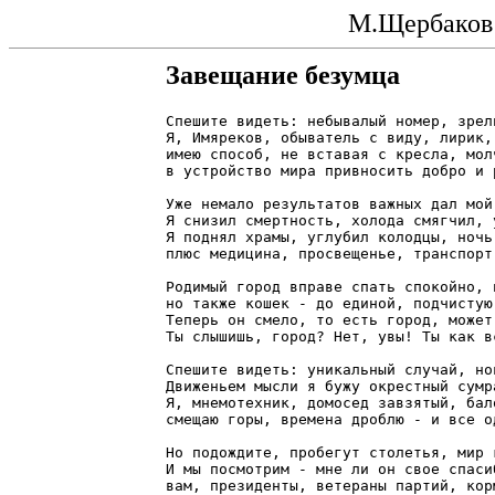
М.Щербаков 
Завещание безумца
Спешите видеть: небывалый номер, зрел
Я, Имяреков, обыватель с виду, лирик,
имею способ, не вставая с кресла, мол
в устройство мира привносить добро и 
Уже немало результатов важных дал мой
Я снизил смертность, холода смягчил, 
Я поднял храмы, углубил колодцы, ночь
плюс медицина, просвещенье, транспорт
Родимый город вправе спать спокойно, 
но также кошек - до единой, подчистую
Теперь он смело, то есть город, может
Ты слышишь, город? Нет, увы! Ты как в
Спешите видеть: уникальный случай, но
Движеньем мысли я бужу окрестный сумр
Я, мнемотехник, домосед завзятый, бал
смещаю горы, времена дроблю - и все о
Но подождите, пробегут столетья, мир 
И мы посмотрим - мне ли он свое спаси
вам, президенты, ветераны партий, кор