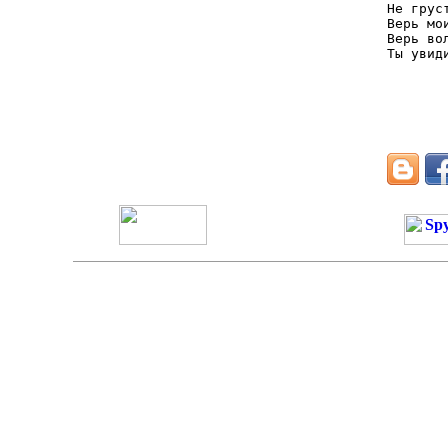
Не грус
Верь мо
Верь во