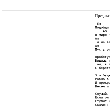
Предска
 Em    
Подойди
    Am 
В мире 
Am     
Ты не в
Am     
Пусть о
Пробегу
Видишь 
Там, в 
С берег
Это буд
Ровно в
И прекр
Весел и
Слушай,
Если он
Ступит 
Скажет: