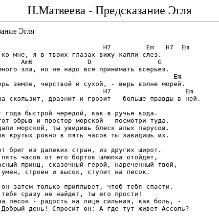
Н.Матвеева - Предсказание Эгля
зание Эгля
                           H7         Em   H7  Em

 ко мне, я в твоих глазах вижу капли слез.

      Am6              D                 G

много зла, но не надо все принимать всерьез.

                                             Em

ерь земле, черствой и сухой, - верь волне морей.

                           H7                   Em

на скользит, дразнит и грозит - больше правды в ней.

т года быстрой чередой, как в ручье вода.

тот обрыв и простор морской - посмотри туда.

дали морской, ты увидишь блеск алых парусов.

ов крутых ровно в пять часов ты завидишь их.

ет бриг из далеких стран, из других широт.

 пять часов от его бортов шлюпка отойдет,

асный принц, сказочный герой, нареченный твой,

 умен, строен и высок, ступит на песок.

 он затем только приплывет, чтоб тебя спасти.

 тебя сразу не найдет, ты его прости!

на песок - радость на лице сильная, как боль, -

 Добрый день! Спросит он: А где тут живет Ассоль?
