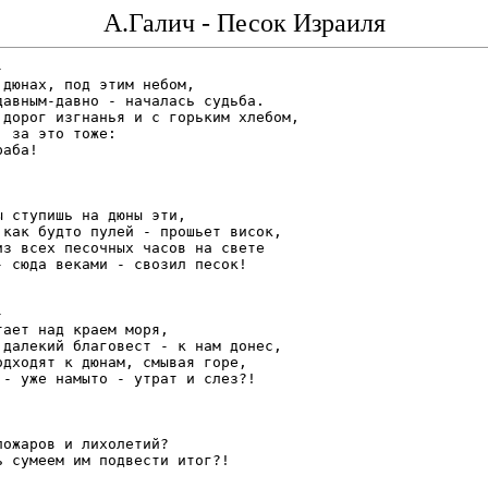
А.Галич - Песок Израиля


 дюнах, под этим небом,

давным-давно - началась судьба.

 дорог изгнанья и с горьким хлебом,

, за это тоже:

аба!

ы ступишь на дюны эти,

 как будто пулей - прошьет висок,

из всех песочных часов на свете

- сюда веками - свозил песок!



тает над краем моря,

 далекий благовест - к нам донес,

одходят к дюнам, смывая горе,

 - уже намыто - утрат и слез?!

пожаров и лихолетий?

ь сумеем им подвести итог?!
