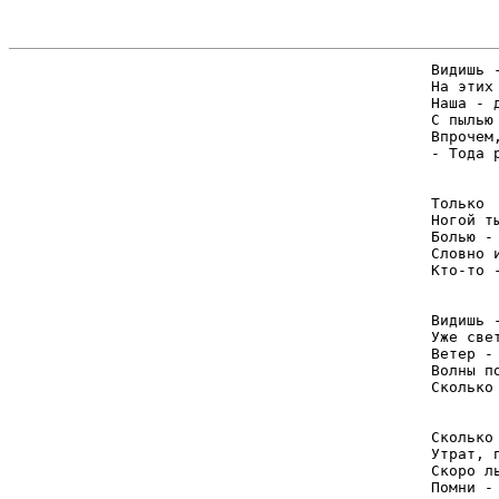
Видишь -
На этих
Наша - 
С пылью
Впрочем
- Тода р
Только

Ногой т
Болью -
Словно 
Кто-то 
Видишь -
Уже све
Ветер -
Волны п
Сколько
Сколько

Утрат, 
Скоро л
Помни -
