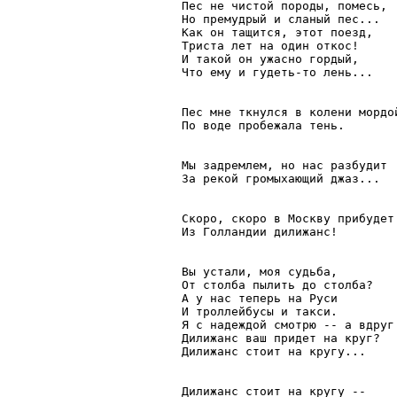
Пес не чистой породы, помесь,

Но премудрый и сланый пес...

Как он тащится, этот поезд,

Триста лет на один откос!

И такой он ужасно гордый,

Что ему и гудеть-то лень...

Пес мне ткнулся в колени мордой
По воде пробежала тень.

Мы задремлем, но нас разбудит

За рекой громыхающий джаз...

Скоро, скоро в Москву прибудет

Из Голландии дилижанс!

Вы устали, моя судьба,

От столба пылить до столба?

А у нас теперь на Руси

И троллейбусы и такси.

Я с надеждой смотрю -- а вдруг

Дилижанс ваш придет на круг?

Дилижанс стоит на кругу...

Дилижанс стоит на кругу --
