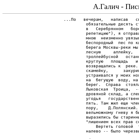
А.Галич - Пис
...По   вечерам,   написав   св
         обязательные десять ст
         в   Серебрянном   боре
         репетицию"), я отправл
         мною  неизменно увязыв
         беспородный  пес по кл
         берега Москвы-реки мы 
         лесную     аллейку,   
         троллейбусной   остано
         круглую   площадь   и 
         возвращались к  реке. 
         скамейку,      закурив
         устраивался у моих ног
         на  бегущую  воду, на 
         берег.  Справа  стояла
         Лыковская  Троица,  --
         дровяной склад, а слев
         угодья   государственн
         пять. Там жил еще член
         пору,    Д.Полянский. 
         вельможному гневу я бы
         выразились бы старинны
         "лишением всех прав со
             Вертеть головой  т
         налево -- было черезвы