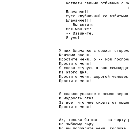
   Котлеты свиные отбивные с зе
                              г
   Бламанже!!

   Мусс клубничный со взбитыми 
   Бламанже!!!

   -- Вы хотите

   Бля-ман-же?

   -- Извините,

   Я уже!

У них бламанже сторожат сторожа
Ключами звеня.

Простите меня, о -- моя госпожа
Простите меня!

Я снова стучусь в ваш семнадцат
Из этого дня.

Простите меня, дорогой человек,
Простите меня!

Я славлю упавшее в землю зерно

И мудрость огня.

За все, что мне скрыть от людей
Простите меня!

Ах, только бы шаг -- за черту р
По зыбкому льду...

Но вы подождите меня, госпожа,
