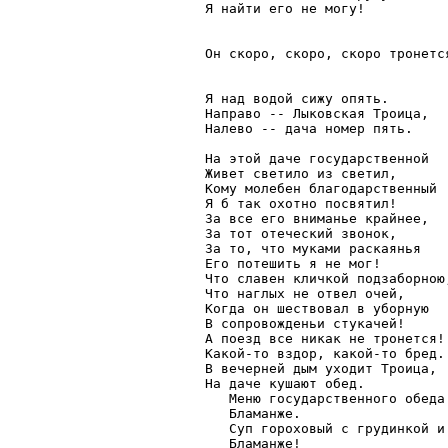
Я найти его не могу!

Он скоро, скоро, скоро тронется
Я над водой сижу опять.

Направо -- Лыковская Троица,

Налево -- дача номер пять.

На этой даче государственной

Живет светило из светил,

Кому молебен благодарственный

Я б так охотно посвятил!

За все его вниманье крайнее,

За тот отеческий звонок,

За то, что муками раскаянья

Его потешить я не мог!

Что славен кличкой подзаборною,
Что наглых не отвел очей,

Когда он шествовал в уборную

В сопровожденьи стукачей!

А поезд все никак не тронется!

Какой-то вздор, какой-то бред..
В вечерней дым уходит Троица,

На даче кушают обед.

   Меню государственного обеда:
   Бламанже.

   Суп гороховый с грудинкой и 
   Бламанже!
