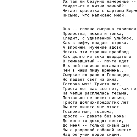
Уж так ли безумно намеренье --

Увидеться в жизни земной?!

Читает красотка с картины Верме
Письмо, что написано мной.

Она -- словно сыграна скрипкою 
Прелестна, нежна и тонка,

Следит, с удивленной улыбкою,

Как в рифму впадает строка.

А впрочем, мучение адово

Читать эти строчки вразброд!

Как долго из века двадцатого

В семнадцатый -- почта идет!

Я к ней написал погалантнее,

Чем в наши пишу времена...

Смеркается рано в Голландии,

Но падает свет из окна.

Госпожа моя! Триста лет,

Триста лет вас все нет, как нет
На чепце расплелась тесьма,

Почтальон не несет письма,

Триста долгих-предолгих лет

Вы все пишите мне ответ.

Госпожа моя, госпожа,

Просто -- режете без ножа!

До кого-то доходят вести,

До меня -- только сизый дым.

Мы с дворовой собакой вместе

Над бегучей водой сидим.
