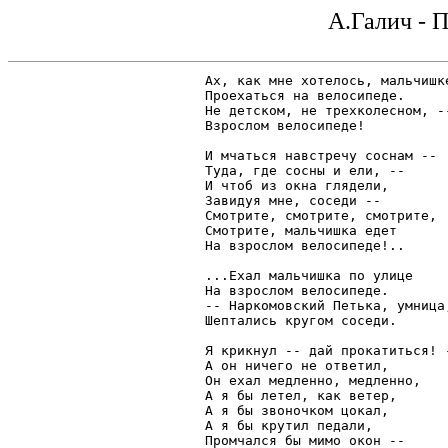
А.Галич - 
Ах, как мне хотелось, мальчишке
Проехаться на велосипеде.

Не детском, не трехколесном, --
Взрослом велосипеде!

И мчаться навстречу соснам --

Туда, где сосны и ели, --

И чтоб из окна глядели,

Завидуя мне, соседи --

Смотрите, смотрите, смотрите,

Смотрите, мальчишка едет

На взрослом велосипеде!..

...Ехал мальчишка по улице

На взрослом велосипеде.

-- Наркомовский Петька, умница,
Шептались кругом соседи.

Я крикнул -- дай прокатиться! -
А он ничего не ответил,

Он ехал медленно, медленно,

А я бы летел, как ветер,

А я бы звоночком цокал,

А я бы крутил педали,

Промчался бы мимо окон --
