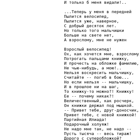
И только б меня видали!..

...Теперь у меня в передней

Пылится велосипед,

Пылится уже, наверное,

С добрый десяток лет.

Но только того мальчишки

Больше на свете нет,

А взрослому, мне не нужен

Взрослый велосипед!

Ох, как хочется мне, взрослому,
Потрогать пальцами книжку,

И прочесть на обложке фамилию,

Не чью-нибудь, а мою!..

Нельзя воскресить мальчишку,

Считайте -- погиб в бою...

Но если нельзя -- мальчишку,

И в прошлое ни на шаг,

То книжку-то можно?! Книжку!

Ее -- почему никак?!

Величественный, как росчерк,

Он книжки держал под мышкой.

-- Привет тебе, друг-доносчик,

Привет тебе, с новой книжкой!

Партийная Илиада!

Подарочный холуяж!

Не надо мне так, не надо --

Пусть тысяча -- весь тираж!

Дорого с суперобложкой?
