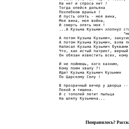
На нет и спроса нет !

Тогда опейся допьяна

Похлебкою вранья !

И пусть опять - моя вина,

Моя вина, моя война,

И смерть опять моя !

...А Кузьма Кузьмич хлопнул сто
                            "мо
А потом Кузьма Кузьмич, закусил
А потом Кузьма Кузьмич, взяв пе
Написал Кузьма Кузьмич буквами 
Что, как истый патриот, верный 
Он обязан известить всех, кому 
И не поймешь, кого казним,

Кому поем хвалу ?!

Идет Кузьма Кузьмич Кузьмин

По Царскому Селу !

В прозрачный вечер у дворца --

Покой и тишина.

И с тополей летит пыльца

На шляпу Кузьмина...

Понравилось? Расска