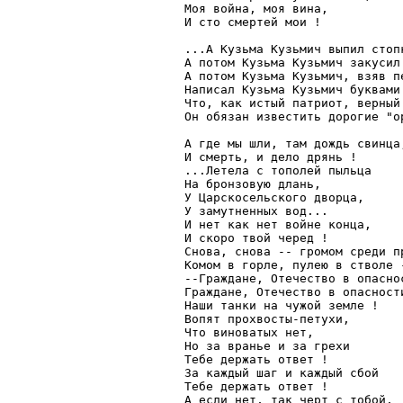
Моя война, моя вина,

И сто смертей мои !

...А Кузьма Кузьмич выпил стопк
А потом Кузьма Кузьмич закусил 
А потом Кузьма Кузьмич, взяв пе
Написал Кузьма Кузьмич буквами 
Что, как истый патриот, верный 
Он обязан известить дорогие "ор
А где мы шли, там дождь свинца,
И смерть, и дело дрянь !

...Летела с тополей пыльца

На бронзовую длань,

У Царскосельского дворца,

У замутненных вод...

И нет как нет войне конца,

И скоро твой черед !

Снова, снова -- громом среди пр
Комом в горле, пулею в стволе -
--Граждане, Отечество в опаснос
Граждане, Отечество в опасности
Наши танки на чужой земле !

Вопят прохвосты-петухи,

Что виноватых нет,

Но за вранье и за грехи

Тебе держать ответ !

За каждый шаг и каждый сбой

Тебе держать ответ !

А если нет, так черт с тобой,
