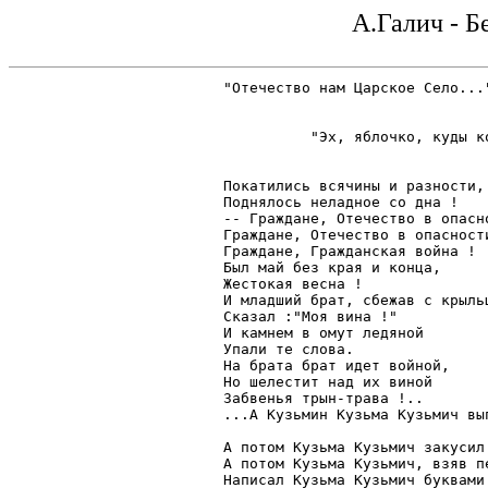
А.Галич - 
"Отечество нам Царское Село..."
                               
          "Эх, яблочко, куды ко
                               
Покатились всячины и разности,

Поднялось неладное со дна !

-- Граждане, Отечество в опасно
Граждане, Отечество в опасности
Граждане, Гражданская война !

Был май без края и конца,

Жестокая весна !

И младший брат, сбежав с крыльц
Сказал :"Моя вина !"

И камнем в омут ледяной

Упали те слова.

На брата брат идет войной,

Но шелестит над их виной

Забвенья трын-трава !..

...А Кузьмин Кузьма Кузьмич вып
                               
А потом Кузьма Кузьмич закусил 
А потом Кузьма Кузьмич, взяв пе
Написал Кузьма Кузьмич буквами 