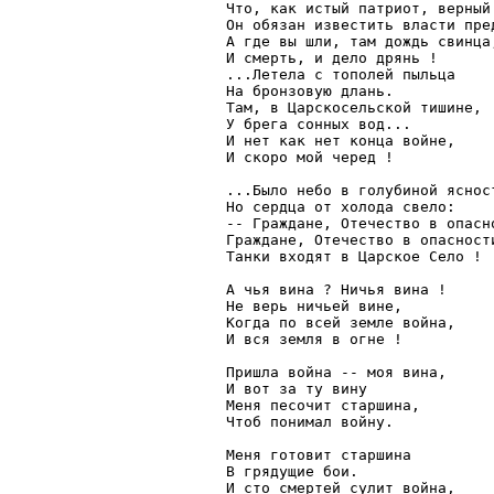
Что, как истый патриот, верный 
Он обязан известить власти пред
А где вы шли, там дождь свинца,
И смерть, и дело дрянь !

...Летела с тополей пыльца

На бронзовую длань.

Там, в Царскосельской тишине,

У брега сонных вод...

И нет как нет конца войне,

И скоро мой черед !

...Было небо в голубиной ясност
Но сердца от холода свело:

-- Граждане, Отечество в опасно
Граждане, Отечество в опасности
Танки входят в Царское Село !

А чья вина ? Ничья вина !

Не верь ничьей вине,

Когда по всей земле война,

И вся земля в огне !

Пришла война -- моя вина,

И вот за ту вину

Меня песочит старшина,

Чтоб понимал войну.

Меня готовит старшина

В грядущие бои.

И сто смертей сулит война,
