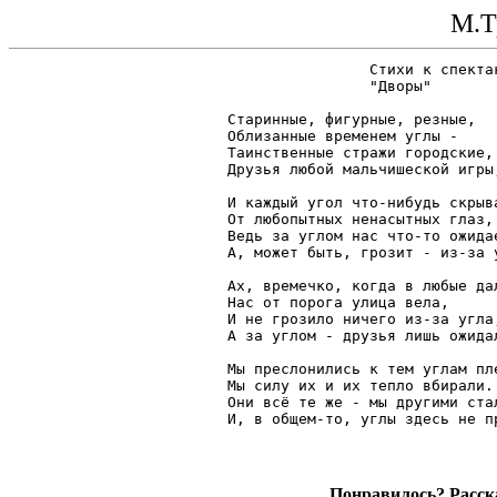
М.Т
		Стихи к спектаклю

		"Дворы"

Старинные, фигурные, резные,

Облизанные временем углы -

Таинственные стражи городские,

Друзья любой мальчишеской игры;
И каждый угол что-нибудь скрыва
От любопытных ненасытных глаз,

Ведь за углом нас что-то ожидае
А, может быть, грозит - из-за у
Ах, времечко, когда в любые дал
Нас от порога улица вела,

И не грозило ничего из-за угла,
А за углом - друзья лишь ожидал
Мы преслонились к тем углам пле
Мы силу их и их тепло вбирали..
Они всё те же - мы другими стал
Понравилось? Расска