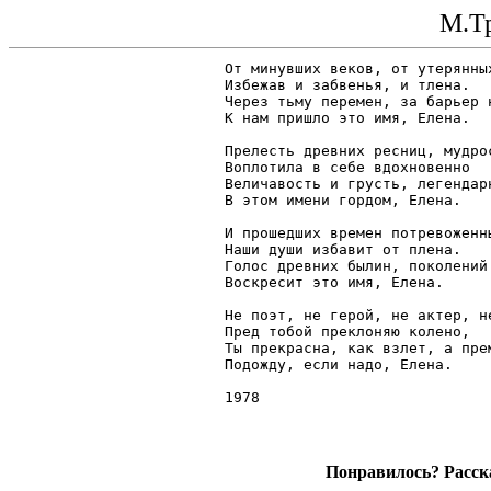
М.Тр
От минувших веков, от утерянных
Избежав и забвенья, и тлена.

Через тьму перемен, за барьер н
К нам пришло это имя, Елена.

Прелесть древних ресниц, мудрос
Воплотила в себе вдохновенно

Величавость и грусть, легендарн
В этом имени гордом, Елена.

И прошедших времен потревоженны
Наши души избавит от плена.

Голос древних былин, поколений 
Воскресит это имя, Елена.

Не поэт, не герой, не актер, не
Пред тобой преклоняю колено,

Ты прекрасна, как взлет, а прем
Подожду, если надо, Елена.

Понравилось? Расска