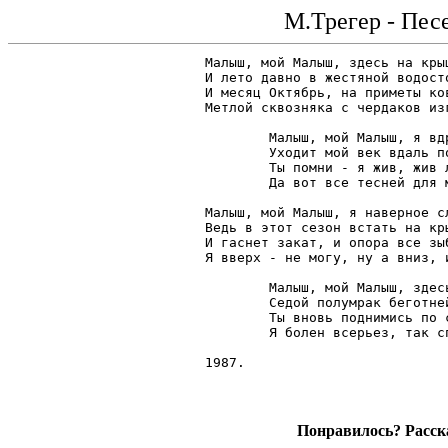
М.Трегер - Пес
Малыш, мой Малыш, здесь на крыш
И лето давно в жестяной водосто
И месяц Октябрь, на приметы ков
Метлой сквозняка с чердаков изг
	Малыш, мой Малыш, я вдруг понял, что вовсе не вечен,

	Уходит мой век вдаль по крышам на этом ветру;

	Ты помни - я жив, жив лишь теми, кем некогда встречен,

	Да вот все тесней для меня предназначенный круг.

Малыш, мой Малыш, я наверное сл
Ведь в этот сезон встать на кр
И гаснет закат, и опора все зыб
Я вверх - не могу, ну а вниз, и
	Малыш, мой Малыш, здесь живут твои гибкие тени,

	Седой полумрак беготней несолидной дробя...

	Ты вновь поднимись по старинным скрипучим ступеням;

	Я болен всерьез, так спаси - и меня, и себя.

Понравилось? Расска