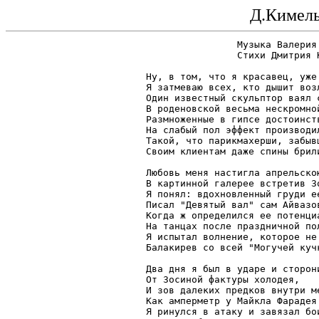
Д.Кимель
		Музыка Валерия Сергеева

		Стихи Дмитрия Кимельфельда

Ну, в том, что я красавец, уже 
Я затмеваю всех, кто дышит возл
Один известный скульптор ваял с
В роденовской весьма нескромной
Размноженные в гипсе достоинств
На слабый пол эффект производил
Такой, что парикмахерши, забывш
Своим клиентам даже спины брили
Любовь меня настигла апрельскою
В картинной галерее встретив Зо
Я понял: вдохновленный груди ее
Писал "Девятый вал" сам Айвазов
Когда ж определился ее потенциа
На танцах после праздничной пол
Я испытал волнение, которое не 
Балакирев со всей "Могучей кучк
Два дня я был в ударе и сторони
От Зосиной фактуры холодея,

И зов далеких предков внутри ме
Как амперметр у Майкла Фарадея.
Я ринулся в атаку и завязал бои