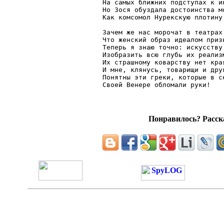
На самых ближних подступах к ин
Но Зося обуздала достоинства мо
Как комсомол Нурекскую плотину.
Зачем же нас морочат в театрах 
Что женский образ идеалом призн
Теперь я знаю точно: искусству 
Изобразить всю глубь их реализм
Их страшному коварству нет края
И мне, клянусь, товарищи и друг
Понятны эти греки, которые в се
Понравилось? Расска