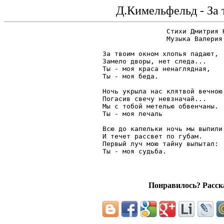
Д.Кимельфельд - За 
		Стихи Дмитрия Кимельфельда

		Музыка Валерия Сергеева

За твоим окном хлопья падают,

Замело дворы, нет следа...

Ты - моя краса ненаглядная,    
Ты - моя беда.                 
Ночь укрыла нас клятвой вечною,
Погасив свечу невзначай...

Мы с тобой метелью обвенчаны.  
Ты - моя печаль                
Всю до капельки ночь мы выпили

И течет рассвет по губам.

Первый луч мою тайну выпытал:  
Понравилось? Расска