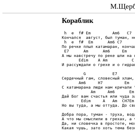
М.Щерб
Кораблик
 h  e  f# Em         Am6   C7  
Кончался  август, был туман, не
 h  e  f#  Em      Am6 C7      
По речке плыл катамаран, кончал
 E7      Am      Am6     Em

А мы навстречу по реке шли на к
       Edim    A Am          C 
И рассуждали о грехе и о гидрав
         G           E7        
Сердечный гам, словесный хлам,
       Am6     H7         Em   
С катамарана люди нам кричали "
            Am     Am6      Em

Дай Бог вам счастья или чуда за
        Edim     A   Am  CH7Em

Но вы туда, а мы оттуда. До сви
Добра пора, туман - труха, вода
А что мы смыслили в грехах, а ч
Да, ни словечка в простоте, моя
Какая чушь, зато хоть тема безо