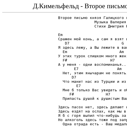
Д.Кимельфельд - Второе письмо
Второе письмо князя Галицкого 
                Музыка Валерия 
		Стихи Дмитрия Кимельфельда

Em                             
Сражен мой конь, а сам я взят в
   D7                       G

Я здесь лежу, а Вы лежите в ван
  Em                       Аm

У этих турок слишком много жен,
  F#                   Н7

А у меня - одни воспоминанья...
       E7                 Аm

  Нет, этим янычарам не понять,
      D7                       
  Что манит нас из Турции и из 
        E7                     
  Мне б только Вас увидеть и об
     F#              Н7        
  Припасть душой к душистым Ваш
Здесь пасох нет, здесь делают н
Здесь ездят на ослах, как мы в 
Я б с горя выпил что-нибудь за 
Но алкоголь здесь тоже под запр
  Одна отрада есть - Ваш медаль