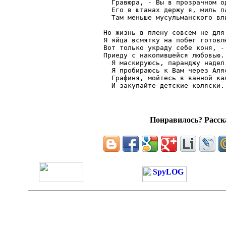
  Гравюра, - Вы в прозрачном од
  Его в штанах держу я, миль па
  Там меньше мусульманского вли
Но жизнь в плену совсем не для 
Я яйца всмятку на побег готовлю
Вот только украду себе коня, -

Приеду с накопившейся любовью.

  Я маскируюсь, паранджу надел,
  Я пробираюсь к Вам через Аляс
  Графиня, мойтесь в ванной каж
Понравилось? Расска